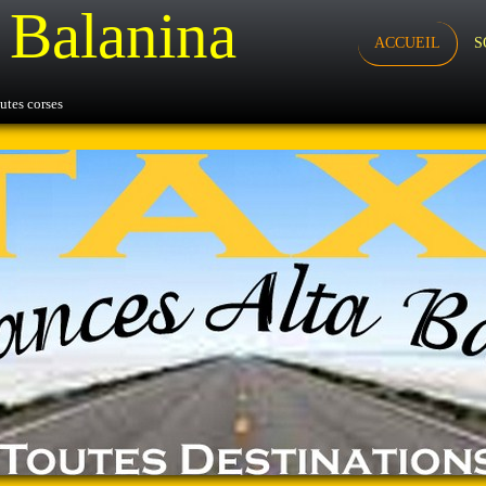
a Balanina
ACCUEIL
S
utes corses